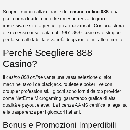
Scopri il mondo affascinante del
casino online 888
, una
piattaforma leader che offre un’esperienza di gioco
immersiva e sicura per tutti gli appassionati. Con una storia
di successi consolidata dal 1997, 888 Casino si distingue
per la sua affidabilità e varietà di opzioni di intrattenimento.
Perché Scegliere 888
Casino?
Il
casino 888 online
vanta una vasta selezione di slot
machine, tavoli da blackjack, roulette e poker live con
croupier professionisti. I giochi sono forniti da top provider
come NetEnt e Microgaming, garantendo grafica di alta
qualità e payout elevati. La licenza AAMS certifica la legalità
e la trasparenza per i giocatori italiani.
Bonus e Promozioni Imperdibili