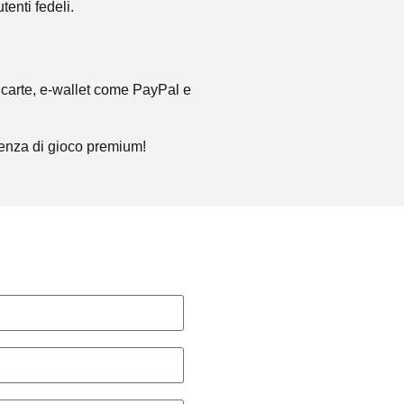
enti fedeli.
 carte, e-wallet come PayPal e
rienza di gioco premium!