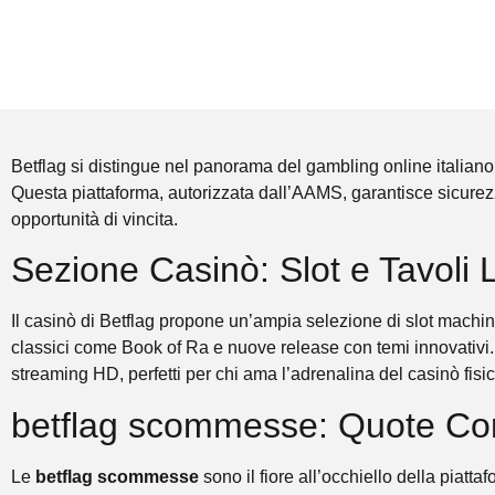
Betflag si distingue nel panorama del gambling online italiano 
Questa piattaforma, autorizzata dall’AAMS, garantisce sicurezza
opportunità di vincita.
Sezione Casinò: Slot e Tavoli 
Il casinò di Betflag propone un’ampia selezione di slot machine
classici come Book of Ra e nuove release con temi innovativi. P
streaming HD, perfetti per chi ama l’adrenalina del casinò fisic
betflag scommesse: Quote Com
Le
betflag scommesse
sono il fiore all’occhiello della piatt