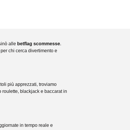
sinò alle
betflag scommesse
.
 per chi cerca divertimento e
toli più apprezzati, troviamo
 roulette, blackjack e baccarat in
aggiornate in tempo reale e