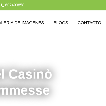
607493858
ALERIA DE IMAGENES
BLOGS
CONTACTO
l Casinò
commesse