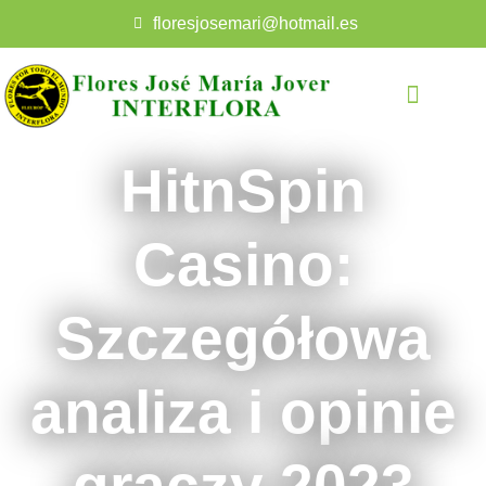
floresjosemari@hotmail.es
SERVICIOS DE FLORISTERÍA
GALERIA DE IMAGENES
HitnSpin
Casino:
Szczegółowa
analiza i opinie