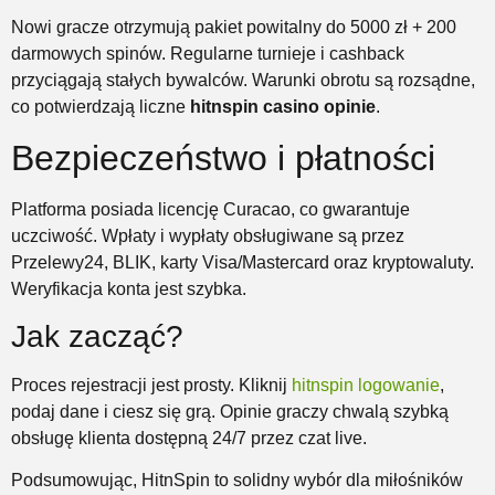
Nowi gracze otrzymują pakiet powitalny do 5000 zł + 200
darmowych spinów. Regularne turnieje i cashback
przyciągają stałych bywalców. Warunki obrotu są rozsądne,
co potwierdzają liczne
hitnspin casino opinie
.
Bezpieczeństwo i płatności
Platforma posiada licencję Curacao, co gwarantuje
uczciwość. Wpłaty i wypłaty obsługiwane są przez
Przelewy24, BLIK, karty Visa/Mastercard oraz kryptowaluty.
Weryfikacja konta jest szybka.
Jak zacząć?
Proces rejestracji jest prosty. Kliknij
hitnspin logowanie
,
podaj dane i ciesz się grą. Opinie graczy chwalą szybką
obsługę klienta dostępną 24/7 przez czat live.
Podsumowując, HitnSpin to solidny wybór dla miłośników