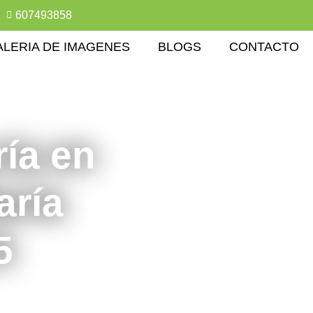
607493858
ALERIA DE IMAGENES
BLOGS
CONTACTO
ría en
aría
5