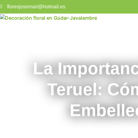
floresjosemari@hotmail.es
La Importanci
Teruel: Có
Embelle