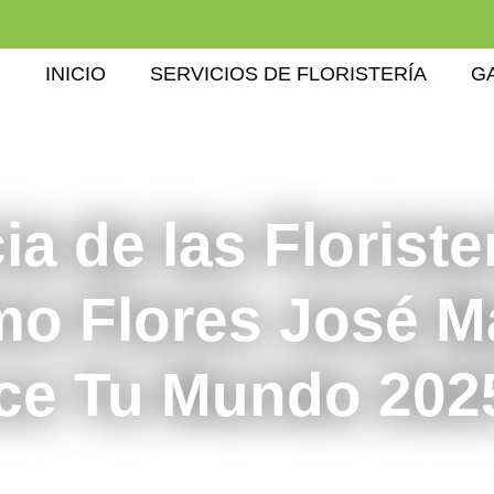
INICIO
SERVICIOS DE FLORISTERÍA
G
a de las Floriste
mo Flores José M
ce Tu Mundo 202