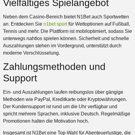
Vielfältiges Spielangebot
Neben dem Casino-Bereich bietet N1Bet auch Sportwetten
an. Entdecken Sie
n1bet sport
für Wettoptionen auf Fußball,
Tennis und mehr. Die Plattform ist mobiloptimiert, sodass Sie
unterwegs nahtlos spielen können. Sicherheit und schnelle
Auszahlungen stehen im Vordergrund, unterstützt durch
moderne Verschlüsselung.
Zahlungsmethoden und
Support
Ein- und Auszahlungen laufen reibungslos über gängige
Methoden wie PayPal, Kreditkarte oder Kryptowährungen.
Der Kundensupport ist rund um die Uhr verfügbar und
spricht mehrere Sprachen, inklusive Deutsch. Regelmäßige
Promotionen halten die Motivation hoch.
Insgesamt ist N1Bet eine Top-Wahl für Abenteuerlustige, die