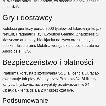
zł. Warunki obrotu są uczciwe, co doceniają doświadczeni
hazardziści.
Gry i dostawcy
Kolekcja gier liczy ponad 2000 tytułów od liderów rynku jak
NetEnt, Pragmatic Play i Evolution Gaming. Znajdziesz tu
klasyczne automaty, blackjacka na żywo oraz ruletkę z
polskimi krupierami. Mobilna wersja działa bez zarzutu na
Androidzie i iOS.
Bezpieczeństwo i płatności
Platforma korzysta z szyfrowania SSL, a licencja Curacao
gwarantuje fair play. Wpłaty przez Przelewy24, BLIK czy
karty są błyskawiczne, a wypłaty przetwarzane w 24h.
Obsługa klienta działa 24/7 przez czat live.
Podsumowanie